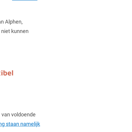
an Alphen,
 niet kunnen
ibel
n van voldoende
ng staan namelijk