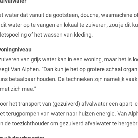
 afvalwater
 het water dat vanuit de gootsteen, douche, wasmachine o
r dit water op te vangen en lokaal te zuiveren, zou je dit
iletspoeling of het wassen van kleding.
 woningniveau
uiveren van grijs water kan in een woning, maar het is l
zegt Van Alphen. “Dan kun je het op grotere schaal organ
ins betaalbaar houden. De technieken zijn namelijk vaa
 met zich mee.”
or het transport van (gezuiverd) afvalwater een apart le
et terugpompen van water naar huizen energie. Van Alp
n de toezichthouder om gezuiverd afvalwater te hergebr