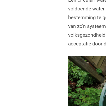
Een circulair wat
voldoende water.
bestemming te ge
van zo’n systeem
volksgezondheid,
acceptatie door d