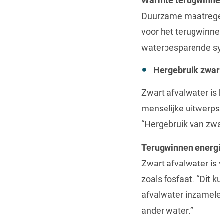
Warmte terugwinne
Duurzame maatregele
voor het terugwinn
waterbesparende sy
Hergebruik zwar
Zwart afvalwater is 
menselijke uitwerpse
“Hergebruik van zwar
Terugwinnen energi
Zwart afvalwater is
zoals fosfaat. “Dit 
afvalwater inzamele
ander water.”