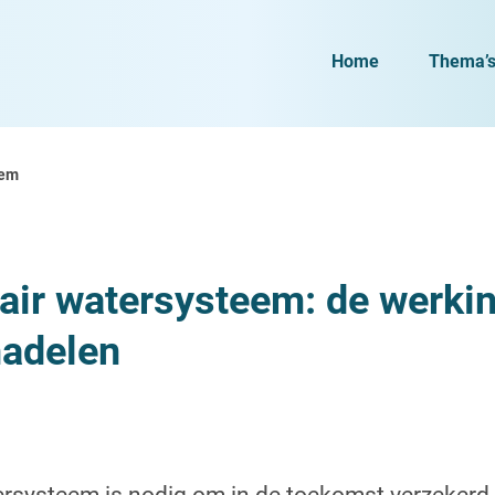
Home
Thema’
eem
lair watersysteem: de werki
nadelen