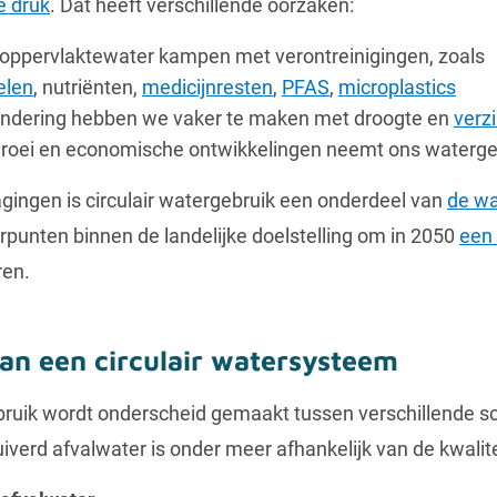
e druk
. Dat heeft verschillende oorzaken:
 oppervlaktewater kampen met verontreinigingen, zoals
elen
, nutriënten,
medicijnresten
,
PFAS
,
microplastics
andering hebben we vaker te maken met droogte en
verzi
roei en economische ontwikkelingen neemt ons waterge
ingen is circulair watergebruik een onderdeel van
de wa
rpunten binnen de landelijke doelstelling om in 2050
een 
ren.
an een circulair watersysteem
gebruik wordt onderscheid gemaakt tussen verschillende s
verd afvalwater is onder meer afhankelijk van de kwalite