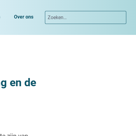
s
Over ons
ng en de