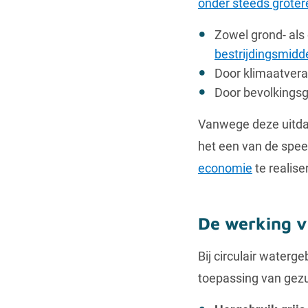
onder steeds groter
Zowel grond- als
bestrijdingsmidd
Door klimaatver
Door bevolkingsg
Vanwege deze uitdag
het een van de spee
economie
te realise
De werking v
Bij circulair water
toepassing van gezui