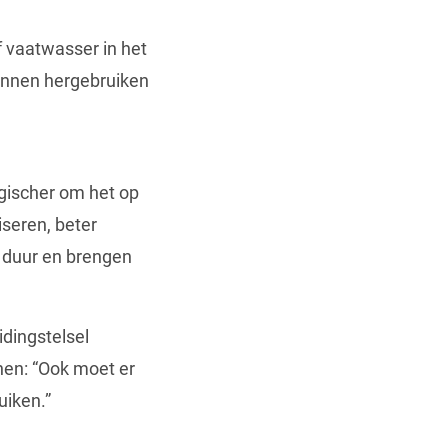
f vaatwasser in het
 kunnen hergebruiken
ogischer om het op
iseren, beter
k duur en brengen
idingstelsel
hen: “Ook moet er
uiken.”