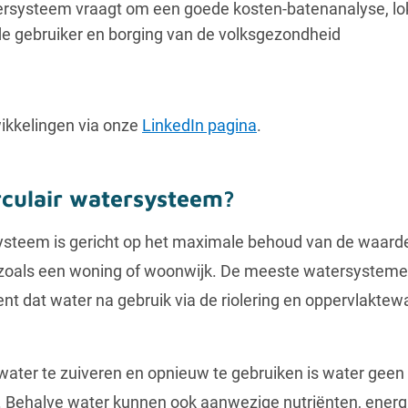
tersysteem vraagt om een goede kosten-batenanalyse, lok
de gebruiker en borging van de volksgezondheid
wikkelingen via onze
LinkedIn pagina
.
rculair watersysteem?
systeem is gericht op het maximale behoud van de waard
oals een woning of woonwijk. De meeste watersystemen 
ent dat water na gebruik via de riolering en oppervlaktew
water te zuiveren en opnieuw te gebruiken is water geen 
. Behalve water kunnen ook aanwezige nutriënten, energ