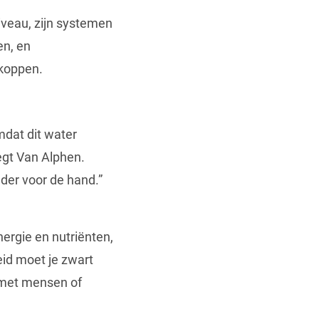
iveau, zijn systemen
en, en
koppen.
mdat dit water
zegt Van Alphen.
der voor de hand.”
ergie en nutriënten,
heid moet je zwart
 met mensen of