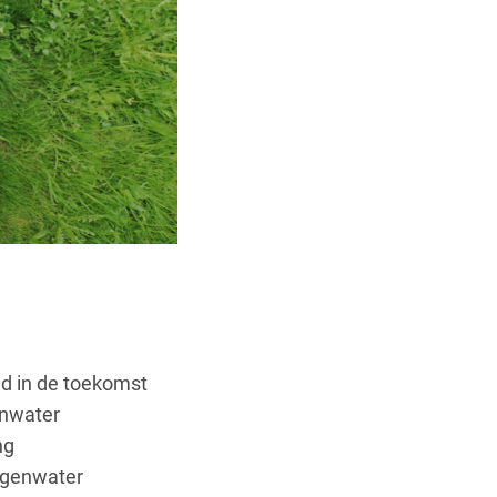
id in de toekomst
enwater
ng
regenwater