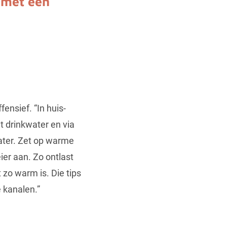
s met een
ensief. “In huis-
 drinkwater en via
ter. Zet op warme
ier aan. Zo ontlast
zo warm is. Die tips
 kanalen.”