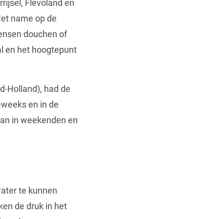
rijsel, Flevoland en
 Met name op de
mensen douchen of
l en het hoogtepunt
d-Holland), had de
deweeks en in de
 dan in weekenden en
ater te kunnen
en de druk in het