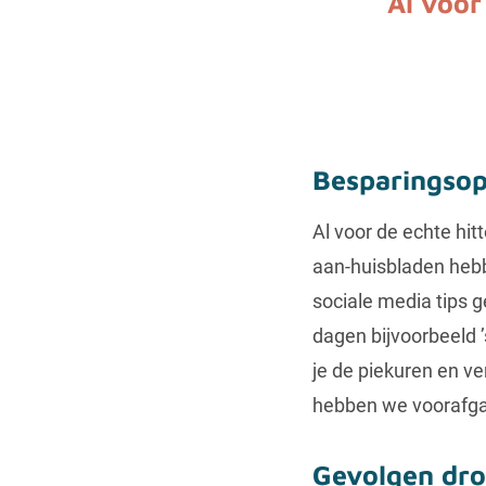
‘Al voor
Besparingsop
Al voor de echte hit
aan-huisbladen heb
sociale media tips
dagen bijvoorbeeld ’
je de piekuren en v
hebben we voorafgaa
Gevolgen dr