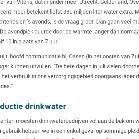
r van Vitens, dat in onder meer Utrecht, Gelderland, Over
rocent meer betekent liefst 380 miljoen liter water extra.
htends en ’s avonds, is de vraag groot. Dan gaan veel 
. De avondpiek duurde door de warmte langer dan normaa
f 10 in plaats van 7 uur.”
ijt, hoofd communicatie bij Oasen (in het oosten van Zui
oger kunnen uitvullen. “De hete dagen in juli vielen door
gt het verbruik in ons verzorgingsgebied doorgaans lager
odes.”
ductie drinkwater
enten moesten drinkwaterbedrijven vol aan de bak om w
em gebruik hebben we in een enkel geval op sommige plekk