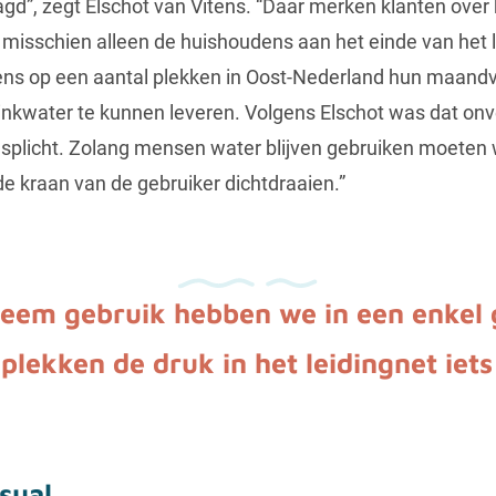
aagd”, zegt Elschot van Vitens. “Daar merken klanten ove
, misschien alleen de huishoudens aan het einde van het l
tens op een aantal plekken in Oost-Nederland hun maan
inkwater te kunnen leveren. Volgens Elschot was dat onve
splicht. Zolang mensen water blijven gebruiken moeten 
e kraan van de gebruiker dichtdraaien.”
treem gebruik hebben we in een enkel 
lekken de druk in het leidingnet iets
sual