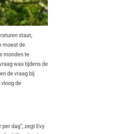
aturen staat,
e moest de
ige monden te
vraag was tijdens de
en de vraag bij
 vloog de
 per dag”, zegt Evy