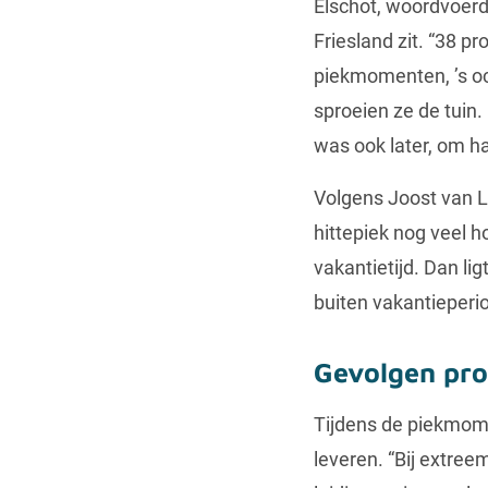
Elschot, woordvoerde
Friesland zit. “38 p
piekmomenten, ’s oc
sproeien ze de tuin
was ook later, om hal
Volgens Joost van Lu
hittepiek nog veel h
vakantietijd. Dan li
buiten vakantieperi
Gevolgen pro
Tijdens de piekmom
leveren. “Bij extre