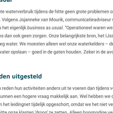
te waterverbruik tijdens de hitte geen grote problemen o
. Volgens Jojanneke van Mourik, communicatieadviseur 
het eigenlijk
business as usual.
“Operationeel waren we 
s dan ook geen zorgen. Onze belangrijkste bron, het IJs
g water. We moesten alleen wel onze waterkelders – de
ater opslaan – goed in de gaten houden. Zeker in de av
en uitgesteld
reden hun activiteiten anders uit te voeren dan tijdens
 kunnen een hogere vraag makkelijk aan. Wel hebben we 
et leidingnet tijdelijk opgeschort, omdat we het niet 
itte onze klanten ‘droog’ te zetten. Alleen hoognodige v