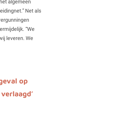
r het algemeen
eidingnet.” Net als
dvergunningen
rmijdelijk. “We
wij leveren. We
geval op
 verlaagd’