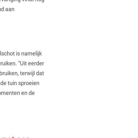
ud aan
lschot is namelijk
uiken. “Uit eerder
uiken, terwijl dat
 de tuin sproeien
kmomenten en de