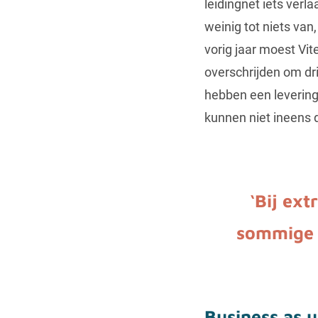
leidingnet iets verl
weinig tot niets van
vorig jaar moest Vi
overschrijden om dr
hebben een levering
kunnen niet ineens d
‘Bij ex
sommige p
Business as u