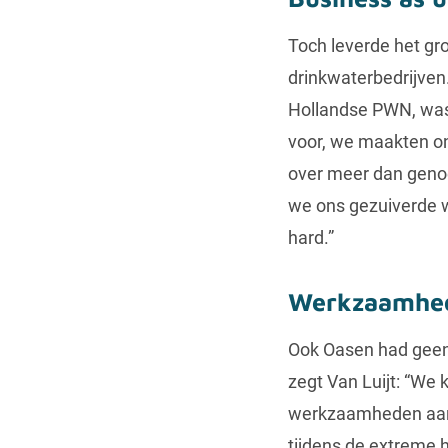
Toch leverde het gro
drinkwaterbedrijven
Hollandse PWN, was 
voor, we maakten on
over meer dan genoe
we ons gezuiverde w
hard.”
Werkzaamhed
Ook Oasen had geen 
zegt Van Luijt: “We
werkzaamheden aan h
tijdens de extreme h