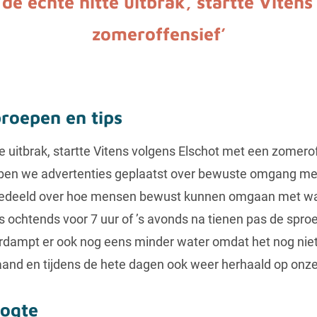
 de echte hitte uitbrak, startte Viten
zomeroffensief’
roepen en tips
te uitbrak, startte Vitens volgens Elschot met een zomeroff
ben we advertenties geplaatst over bewuste omgang met
 gedeeld over hoe mensen bewust kunnen omgaan met wa
s ochtends voor 7 uur of ’s avonds na tienen pas de sproe
erdampt er ook nog eens minder water omdat het nog niet 
nd en tijdens de hete dagen ook weer herhaald op onze
oogte