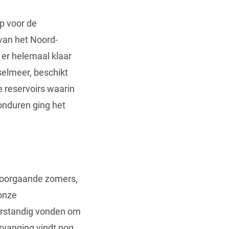
p voor de
van het Noord-
er helemaal klaar
selmeer, beschikt
 reservoirs waarin
onduren ging het
 voorgaande zomers,
onze
verstandig vonden om
ervanging vindt nog