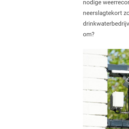
nodige weerreco
neerslagtekort z
drinkwaterbedri
om?