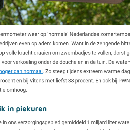
thermometer weer op ‘normale’ Nederlandse zomertemper
edrijven even op adem komen. Want in de zengende hitt
 op volle kracht draaien om zwembadjes te vullen, dorst
 voor verkoeling onder de douche en in de tuin. De water
 hoger dan normaal
. Zo steeg tijdens extreem warme dag
ocent en bij Vitens met liefst 38 procent. En ook bij PWN
tie omhoog.
ik in piekuren
in ons verzorgingsgebied gemiddeld 1 miljard liter water