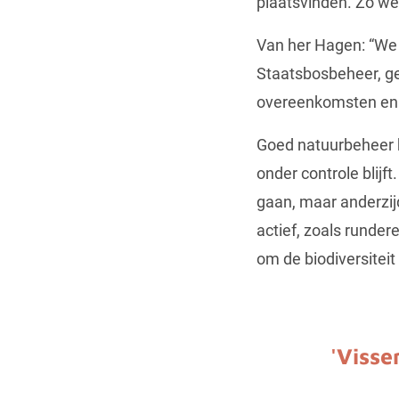
plaatsvinden. Zo wer
Van her Hagen: “We z
Staatsbosbeheer, ge
overeenkomsten en a
Goed natuurbeheer h
onder controle blijf
gaan, maar anderzijd
actief, zoals runde
om de biodiversiteit
'Visse