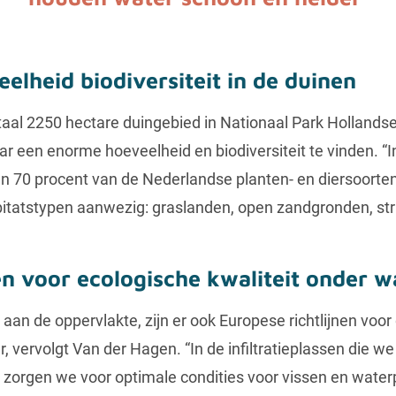
lheid biodiversiteit in de duinen
taal 2250 hectare duingebied in Nationaal Park Hollands
r een enorme hoeveelheid en biodiversiteit te vinden. “I
n 70 procent van de Nederlandse planten- en diersoorten 
bitatstypen aanwezig: graslanden, open zandgronden, st
en voor ecologische kwaliteit onder w
an de oppervlakte, zijn er ook Europese richtlijnen voor
r, vervolgt Van der Hagen. “In de infiltratieplassen die w
 zorgen we voor optimale condities voor vissen en water