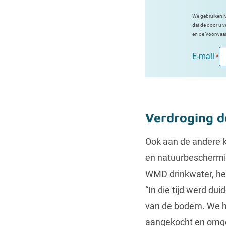
We gebruiken Ma
dat de door u 
en de Voorwaa
E-mail
*
Verdroging 
Ook aan de andere 
en natuurbeschermin
WMD drinkwater, hee
“In die tijd werd du
van de bodem. We h
aangekocht en omgev