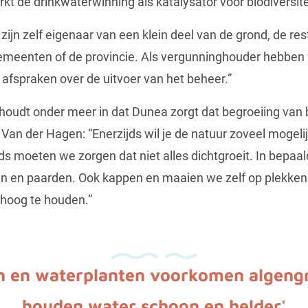
kt de drinkwaterwinning als katalysator voor biodiversite
ijn zelf eigenaar van een klein deel van de grond, de rest
meenten of de provincie. Als vergunninghouder hebben 
fspraken over de uitvoer van het beheer.”
oudt onder meer in dat Dunea zorgt dat begroeiing van
t. Van der Hagen: “Enerzijds wil je de natuur zoveel mogeli
s moeten we zorgen dat niet alles dichtgroeit. In bepaal
ren en paarden. Ook kappen en maaien we zelf op plekken
 hoog te houden.”
n en waterplanten voorkomen algeng
houden water schoon en helder'