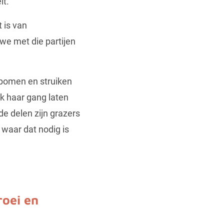
it.
 is van
we met die partijen
 bomen en struiken
jk haar gang laten
de delen zijn grazers
 waar dat nodig is
roei en