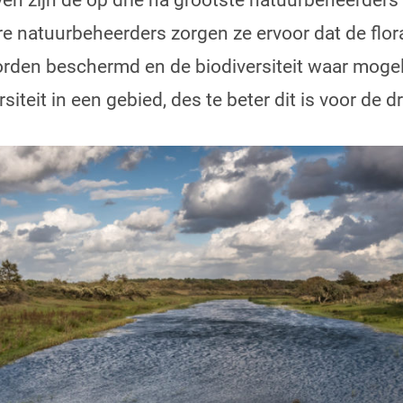
ven zijn de op drie na grootste natuurbeheerders
 natuurbeheerders zorgen ze ervoor dat de flor
rden beschermd en de biodiversiteit waar mogel
siteit in een gebied, des te beter dit is voor de 