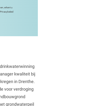
nen, erkent u
Privacybeleid
 drinkwaterwinning
nager kwaliteit bij
kregen in Drenthe.
de voor verdroging
landbouwgrond
het grondwaterpeil