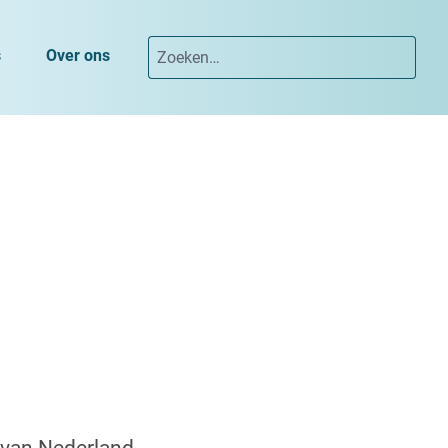
s
Over ons