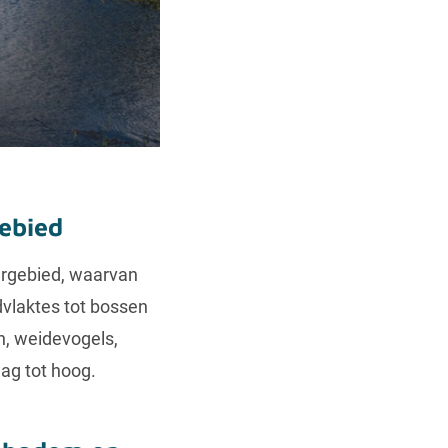
ebied
uurgebied, waarvan
dvlaktes tot bossen
n, weidevogels,
aag tot hoog.