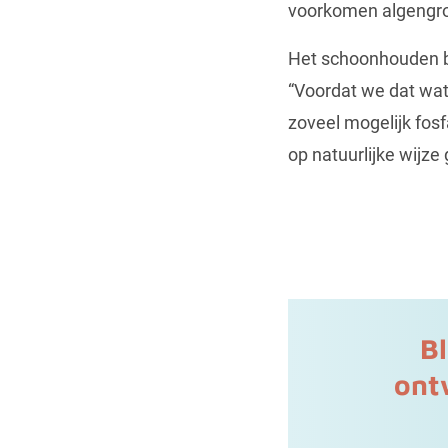
voorkomen algengroe
Het schoonhouden b
“Voordat we dat wate
zoveel mogelijk fosf
op natuurlijke wijze
B
ont