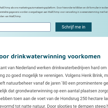
ilChimp als ons marketingautomatiseringsplatform. Door hieronder te klikken en dit formulier in te die
verstrekte gegevens worden overgedragen aan MailChimp voor verwerking in overeenstemming met het 
rden van MailChimp.
door drinkwaterwinning voorkomen
kant van Nederland werken drinkwaterbedrijven hard om
g zo goed mogelijk te verenigen. Volgens Henk Brink, ma
ft natuurbeheer vanaf de jaren ’80 een prominentere ge
idelijk dat grondwaterwinning op een aantal plaatsen zorg
ebben toen aan de voet van de Hondsrug 250 hectare 
ormd tot natte natuur. Door slootjes te dempen steeg 