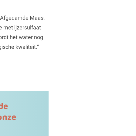
de Afgedamde Maas.
e met ijzersulfaat
wordt het water nog
ische kwaliteit.”
de
onze