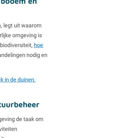
e bodem en
, legt uit waarom
lijke omgeving is
iodiversiteit,
hoe
handelingen nodig en
k in de duinen.
tuurbeheer
geving de taak om
viteiten