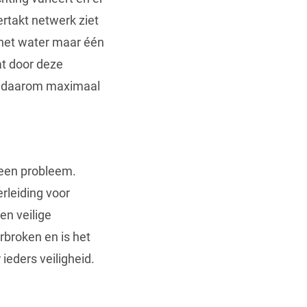
ertakt netwerk ziet
 het water maar één
at door deze
ten daarom maximaal
s een probleem.
rleiding voor
en veilige
rbroken en is het
ieders veiligheid.