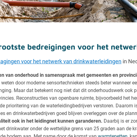
grootste bedreigingen voor het netwe
dagingen voor het netwerk van drinkwaterleidingen
in Ned
nen van onderhoud in samenspraak met gemeenten en provinci
 weten door moderne sensortechnieken steeds beter wanneer een
ging. Maar dat betekent nog niet dat dit onderhoudswerk ook p
incies. Reconstructies van openbare ruimte, bijvoorbeeld het he
de prioritering van de waterleidingbedrijven verstoren. Daarom is
es en drinkwaterbedrijven goed blijven overleggen over de plann
iteit ook in het leidingnet kunnen garanderen.
Daarbij is er zo
 het drinkwater onder de wettelijke grens van 25 graden aan de 
n de bodem aan. Met name door de komst van
warmtenetten
, k