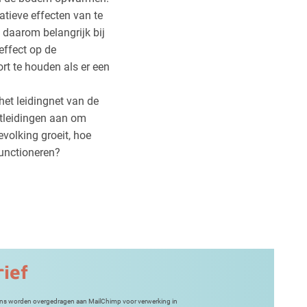
tieve effecten van te
 daarom belangrijk bij
effect op de
ort te houden als er een
het leidingnet van de
rtleidingen aan om
volking groeit, hoe
functioneren?
rief
gevens worden overgedragen aan MailChimp voor verwerking in