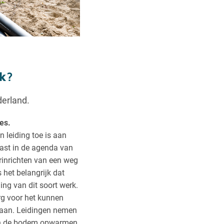
rk?
erland.
es.
 leiding toe is aan
ast in de agenda van
rinrichten van een weg
 het belangrijk dat
ing van dit soort werk.
rg voor het kunnen
kraan. Leidingen nemen
an de bodem opwarmen.