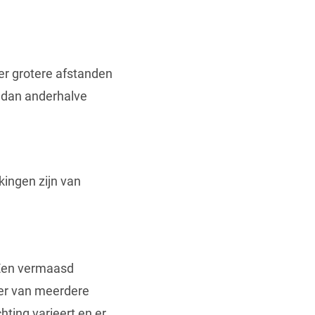
ver grotere afstanden
r dan anderhalve
kkingen zijn van
. Een vermaasd
ier van meerdere
hting varieert en er