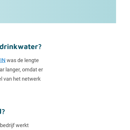
 drinkwater?
WIN
was de lengte
ar langer, omdat er
l van het netwerk
d?
bedrijf werkt