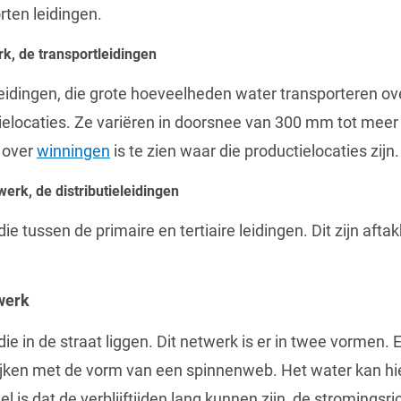
rten leidingen.
k, de transportleidingen
 leidingen, die grote hoeveelheden water transporteren o
ielocaties. Ze variëren in doorsnee van 300 mm tot mee
l over
winningen
is te zien waar die productielocaties zijn.
erk, de distributieleidingen
 die tussen de primaire en tertiaire leidingen. Dit zijn afta
twerk
n die in de straat liggen. Dit netwerk is er in twee vormen
lijken met de vorm van een spinnenweb. Het water kan h
is dat de verblijftijden lang kunnen zijn, de stromingsric