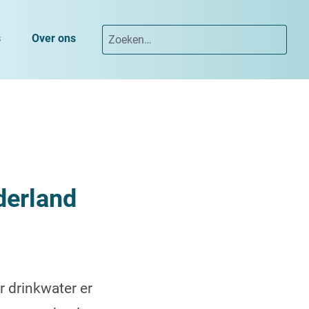
s
Over ons
derland
r drinkwater er