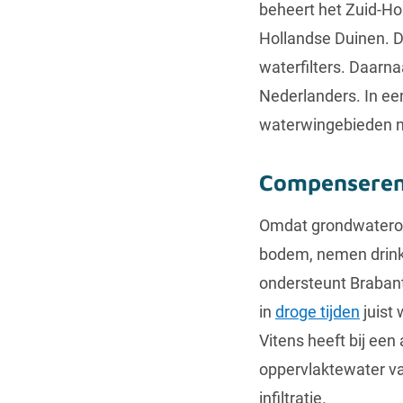
beheert het Zuid-Ho
Hollandse Duinen. De
waterfilters. Daarna
Nederlanders. In ee
waterwingebieden n
Compenseren
Omdat grondwateront
bodem, nemen drink
ondersteunt Brabant
in
droge tijden
juist 
Vitens heeft bij ee
oppervlaktewater va
infiltratie.