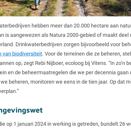
terbedrijven hebben meer dan 20.000 hectare aan natuu
an is aangewezen als Natura 2000-gebied of maakt deel u
land. Drinkwaterbedrijven zorgen bijvoorbeeld voor beh
 van biodiversiteit
. Voor de terreinen die ze beheren, ste
nen op, zegt Rebi Nijboer, ecoloog bij Vitens. “In zo’n 
rein en de beheermaatregelen die we per decennia gaan u
we beheren, monitoren we eens in de tien jaar. Op dat 
erplan.”
mgevingswet
e op 1 januari 2024 in werking is getreden, bundelt 26 w