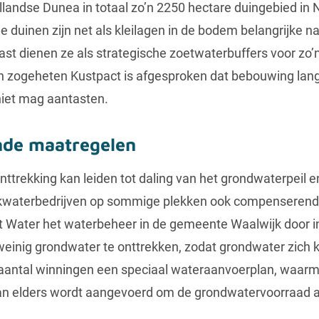
llandse Dunea in totaal zo’n 2250 hectare duingebied in 
 duinen zijn net als kleilagen in de bodem belangrijke na
ast dienen ze als strategische zoetwaterbuffers voor zo’
n zogeheten Kustpact is afgesproken dat bebouwing lang
iet mag aantasten.
de maatregelen
trekking kan leiden tot daling van het grondwaterpeil e
waterbedrijven op sommige plekken ook compenserend
 Water het waterbeheer in de gemeente Waalwijk door in 
weinig grondwater te onttrekken, zodat grondwater zich k
n aantal winningen een speciaal wateraanvoerplan, waar
n elders wordt aangevoerd om de grondwatervoorraad aa