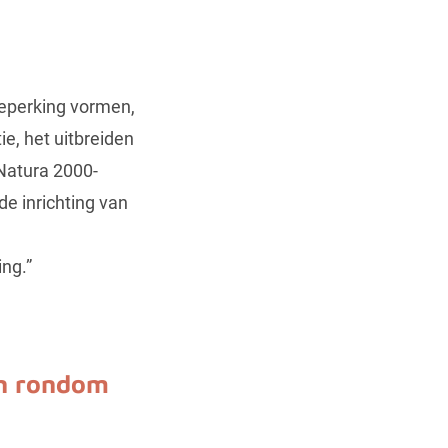
beperking vormen,
ie, het uitbreiden
 Natura 2000-
e inrichting van
ng.”
en rondom