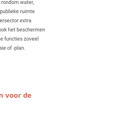
n rondom water,
 publieke ruimte
ersector extra
 ook het beschermen
e functies zoveel
e of -plan.
n voor de