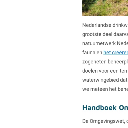
Nederlandse drinkwa
grootste deel daarv
natuurnetwerk Neder
fauna en
het creëren
zogeheten beheerplan
doelen voor een ter
waterwingebied dat 
we meteen het behe
Handboek O
De Omgevingswet, di