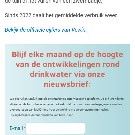
de tuin of het vullen van een zwembadje.
Sinds 2022 daalt het gemiddelde verbruik weer.
Bekijk de officiële cijfers van Vewin.
Blijf elke maand op de hoogte
van de ontwikkelingen rond
drinkwater via onze
nieuwsbrief:
We gebruiken MailChimp als ons marketingautomatiseringsplatform. Door hieronder te
klikken en dit formulier in te dienen, erkent u dat de door u verstrekte gegevens worden
overgedragen aan MailChimp voor verwerking in overeenstemming met het
Privacybeleid en de Voorwaarden van MailChimp.
E-mail
*